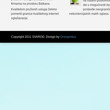
na našem poslovnom
firmama na prostoru Balkana.
ste u mogućnosti da
Kvalitetom pruženih usluga želimo
postavite neogranič
pomeriti granice kvalitetnog internet
nekomercijalnih malih oglasa.
oglašavanja
Copyright 2011 SVAROG. Design by
OrangeIdea