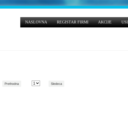
NASLOVNA
REGISTAR FIRMI
AKCIJE
US
Prethodna
Sledeca