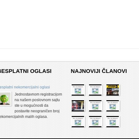
BESPLATNI OGLASI
NAJNOVIJI ČLANOVI
esplatni nekomercijalni oglasi
Jednostavnom registracijom
na našem poslovnom sajtu
ste u mogućnosti da
postavite neograničen broj
ekomercijalnih malih oglasa.