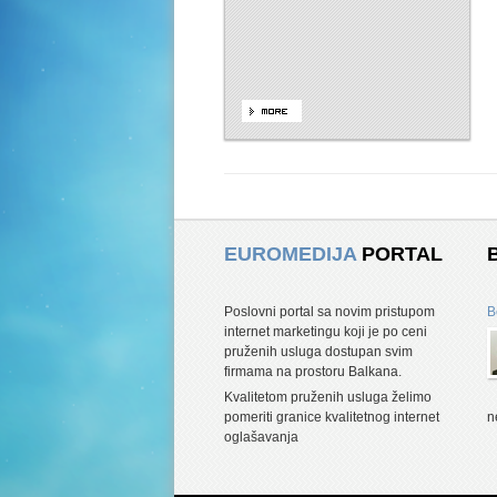
EUROMEDIJA
PORTAL
Poslovni portal sa novim pristupom
B
internet marketingu koji je po ceni
pruženih usluga dostupan svim
firmama na prostoru Balkana.
Kvalitetom pruženih usluga želimo
pomeriti granice kvalitetnog internet
n
oglašavanja