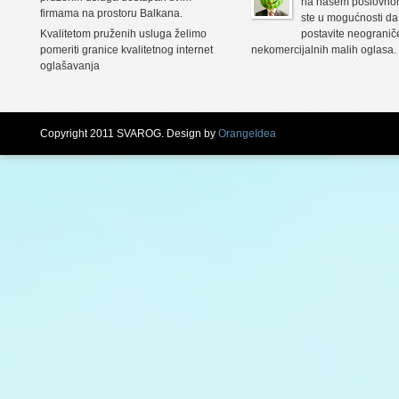
na našem poslovnom
firmama na prostoru Balkana.
ste u mogućnosti da
Kvalitetom pruženih usluga želimo
postavite neogranič
pomeriti granice kvalitetnog internet
nekomercijalnih malih oglasa.
oglašavanja
Copyright 2011 SVAROG. Design by
OrangeIdea