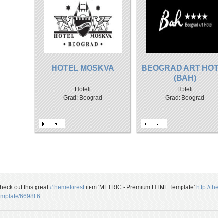
HOTEL MOSKVA
BEOGRAD ART HO
(BAH)
Hoteli
Hoteli
Grad: Beograd
Grad: Beograd
heck out this great
#themeforest
item 'METRIC - Premium HTML Template'
http://t
emplate/669886