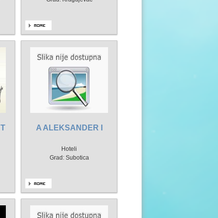
RT
A ALEKSANDER I
Hoteli
Grad: Subotica