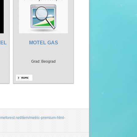
TEL
MOTEL GAS
Grad: Beograd
hemeforest.net/item/metric-premium-html-