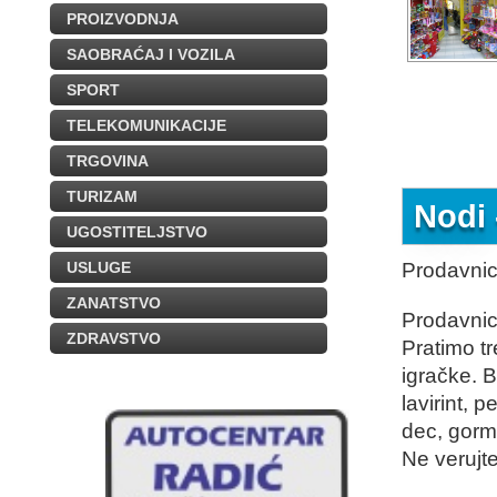
PROIZVODNJA
SAOBRAĆAJ I VOZILA
SPORT
TELEKOMUNIKACIJE
TRGOVINA
TURIZAM
Nodi 
UGOSTITELJSTVO
USLUGE
Prodavnic
ZANATSTVO
Prodavnica
ZDRAVSTVO
Pratimo t
igračke. B
lavirint, 
dec, gormi
Ne verujte