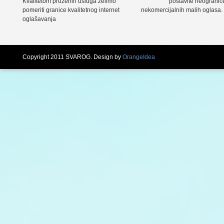
Kvalitetom pruženih usluga želimo
postavite neogranič
pomeriti granice kvalitetnog internet
nekomercijalnih malih oglasa.
oglašavanja
Copyright 2011 SVAROG. Design by
OrangeIdea