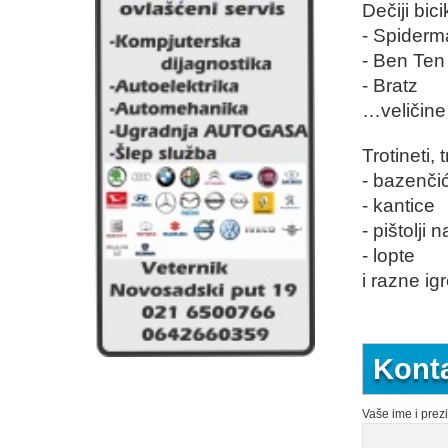
Dečiji bicik
- Spiderm
- Ben Ten
- Bratz
…veličine 
Trotineti, t
- bazenčić
- kantice
- pištolji 
- lopte
i razne ig
Konta
Vaše ime i prez