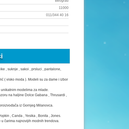
Beograd
11000
011/344 40 16
i
e , suknje , sakoi , prsluci , pantalone,
 ( visko moda ). Modeli su za dame i izbor
ti unikatnim modelima za mlade.
uzoru na haljine Dolce Gabana , Thrusardi ,
proizvođača iz Gornjeg Milanovca.
pkin , Canda , Yesika , Bonita , Jones.
e u čarima najnovijih modnih trendova.