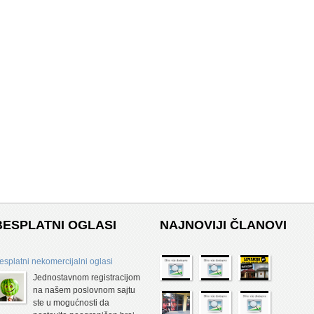
BESPLATNI OGLASI
NAJNOVIJI ČLANOVI
esplatni nekomercijalni oglasi
Jednostavnom registracijom
na našem poslovnom sajtu
ste u mogućnosti da