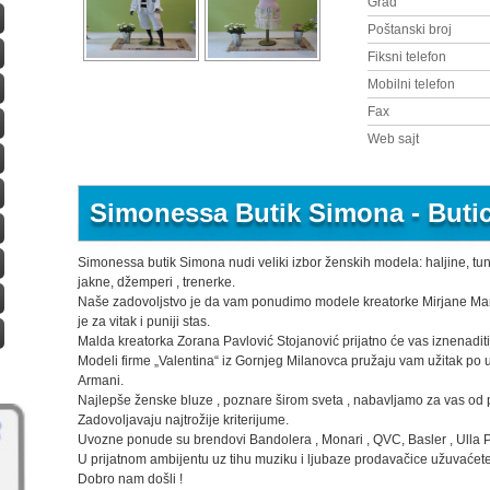
Grad
Poštanski broj
Fiksni telefon
Mobilni telefon
Fax
Web sajt
Simonessa Butik Simona - Butic
Simonessa butik Simona nudi veliki izbor ženskih modela: haljine, tunik
jakne, džemperi , trenerke.
Naše zadovoljstvo je da vam ponudimo modele kreatorke Mirjane Marić
je za vitak i puniji stas.
Malda kreatorka Zorana Pavlović Stojanović prijatno će vas iznenadi
Modeli firme „Valentina“ iz Gornjeg Milanovca pružaju vam užitak po 
Armani.
Najlepše ženske bluze , poznare širom sveta , nabavljamo za vas od 
Zadovoljavaju najtrožije kriterijume.
Uvozne ponude su brendovi Bandolera , Monari , QVC, Basler , Ulla Po
U prijatnom ambijentu uz tihu muziku i ljubaze prodavačice užuvaćet
Dobro nam došli !