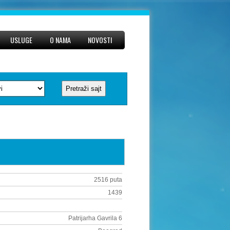
USLUGE
O NAMA
NOVOSTI
2516 puta
1439
Patrijarha Gavrila 6