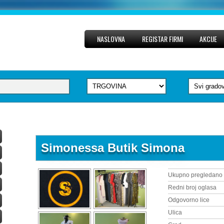
NASLOVNA
REGISTAR FIRMI
AKCIJE
Simonessa Butik Simona
Ukupno pregledano
Redni broj oglasa
Odgovorno lice
Ulica