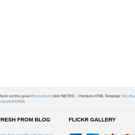
heck out this great
#themeforest
item 'METRIC - Premium HTML Template'
http://t
emplate/669886
FRESH FROM BLOG
FLICKR GALLERY