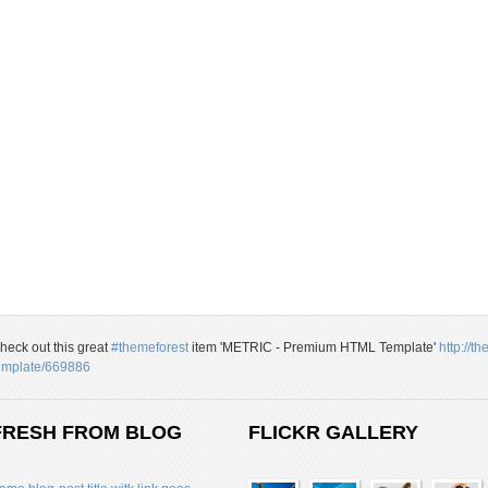
heck out this great
#themeforest
item 'METRIC - Premium HTML Template'
http://t
emplate/669886
FRESH FROM BLOG
FLICKR GALLERY