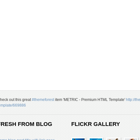
heck out this great
#themeforest
item 'METRIC - Premium HTML Template'
http://t
emplate/669886
FRESH FROM BLOG
FLICKR GALLERY