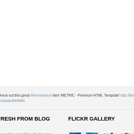
heck out this great
#themeforest
item 'METRIC - Premium HTML Template'
http://t
emplate/669886
FRESH FROM BLOG
FLICKR GALLERY