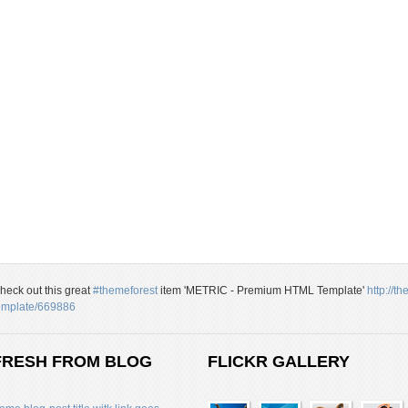
heck out this great
#themeforest
item 'METRIC - Premium HTML Template'
http://t
emplate/669886
FRESH FROM BLOG
FLICKR GALLERY