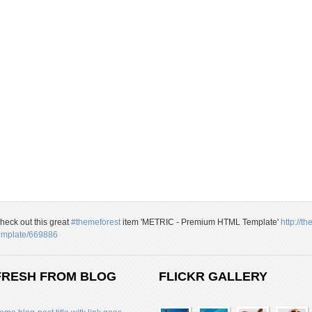
heck out this great
#themeforest
item 'METRIC - Premium HTML Template'
http://t
emplate/669886
FRESH FROM BLOG
FLICKR GALLERY