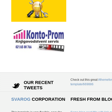
Check out this great
#themefor
OUR RECENT
template/669886
TWEETS
SVAROG
CORPORATION
FRESH FROM BLO