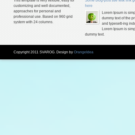
This template is very flexible, easy for
Some blog-post title witk link 
customizing and well documented,
here
approaches for personal and
Lorem Ipsum is simp
professional use. Based on 960 grid
dummy text of the pr
system with 24 columns.
and typesett-ing indu
Lorem Ipsum is simp
dummy text.
Copyright 2011 SVAROG. Design by
OrangeIdea