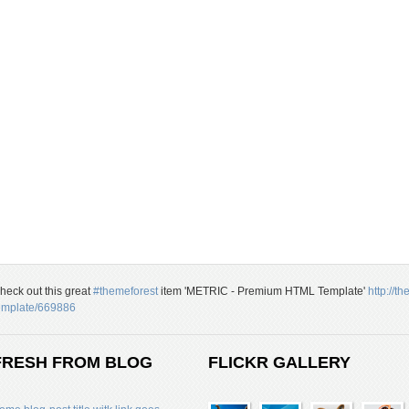
heck out this great
#themeforest
item 'METRIC - Premium HTML Template'
http://t
emplate/669886
FRESH FROM BLOG
FLICKR GALLERY