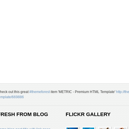
heck out this great
#themeforest
item 'METRIC - Premium HTML Template'
http://t
emplate/669886
FRESH FROM BLOG
FLICKR GALLERY