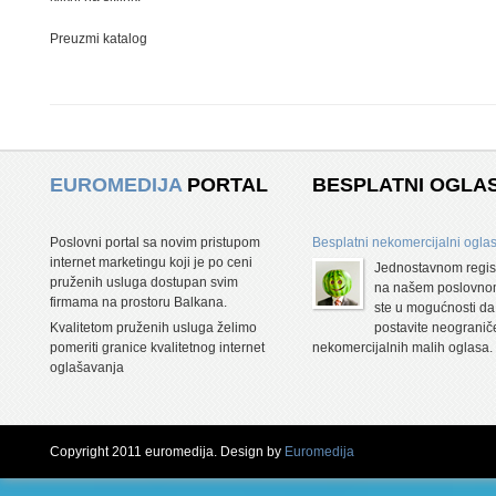
Preuzmi katalog
EUROMEDIJA
PORTAL
BESPLATNI OGLAS
Poslovni portal sa novim pristupom
Besplatni nekomercijalni oglas
internet marketingu koji je po ceni
Jednostavnom regis
pruženih usluga dostupan svim
na našem poslovnom
firmama na prostoru Balkana.
ste u mogućnosti da
Kvalitetom pruženih usluga želimo
postavite neogranič
pomeriti granice kvalitetnog internet
nekomercijalnih malih oglasa.
oglašavanja
Copyright 2011 euromedija. Design by
Euromedija